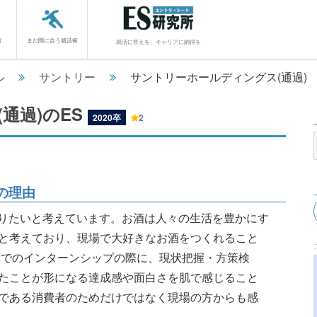
館
まだ間に合う就活術
就活に答えを、キャリアに納得を
ル
サントリー
サントリーホールディングス(通過)
通過)のES
2020卒
2
の理由
わりたいと考えています。お酒は人々の生活を豊かにす
と考えており、現場で大好きなお酒をつくれること
でのインターンシップの際に、現状把握・方策検
たことが形になる達成感や面白さを肌で感じること
である消費者のためだけではなく現場の方からも感