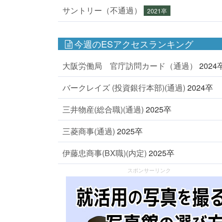
サントリー（不通過）
2021卒
今週のESアクセスランキング
大阪労働局 官庁訪問カード（通過）
2024
バークレイズ (投資銀行本部)(通過)
2024卒
三井物産(総合職)(通過)
2025卒
三菱商事(通過)
2025卒
伊藤忠商事(BX職)(内定)
2025卒
スポンサーリンク