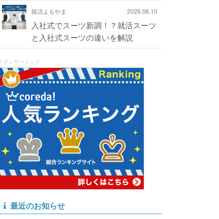
就活よもやま
2026.06.10
入社式でスーツ新調！？就活スーツ
と入社式スーツの違いを解説
スポンサーリンク
最近のお知らせ