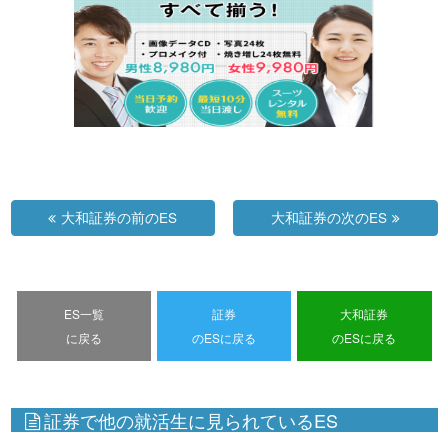
大和証券の前のES
大和証券の次のES
ES一覧
証券
大和証券
に戻る
のESに戻る
のESに戻る
証券で他の就活生に見られているES