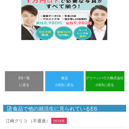
ES一覧
食品
グリーンハウス株式会社
に戻る
のESに戻る
のESに戻る
食品で他の就活生に見られているES
江崎グリコ （不通過）
2019卒