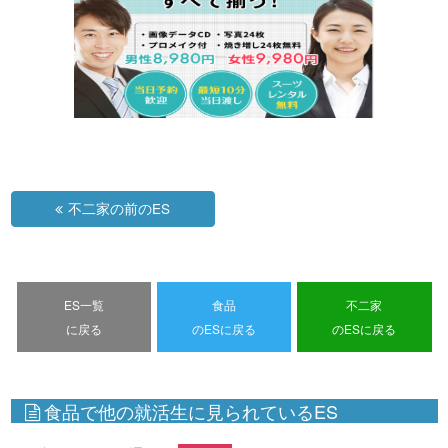
不二家の前のES
ES一覧
食品
不二家
に戻る
のESに戻る
のESに戻る
食品で他の就活生に見られているES