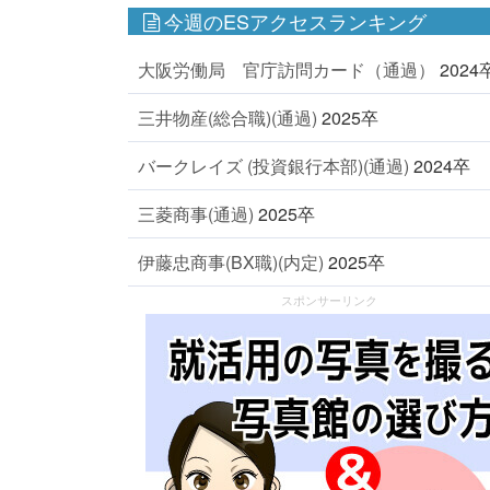
今週のESアクセスランキング
大阪労働局 官庁訪問カード（通過）
2024
三井物産(総合職)(通過)
2025卒
バークレイズ (投資銀行本部)(通過)
2024卒
三菱商事(通過)
2025卒
伊藤忠商事(BX職)(内定)
2025卒
スポンサーリンク