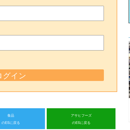
食品
アサヒフーズ
のESに戻る
のESに戻る