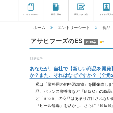
エントリーシート
就活の戦略
就活よもやま話
おすすめ写真
ホーム
エントリーシート
食品
アサヒフーズのES
2013卒
2
ES研究所
あなたが、当社で【新しい商品を開発
か？また、それはなぜですか？（全角20
私は「業務用の飼料添加物」を開発致しま
品、バランス栄養食など「B to C」の
ど「B to B」の商品はあまり注目され
『ビール酵母』を活かし、さらに『B to B』の商