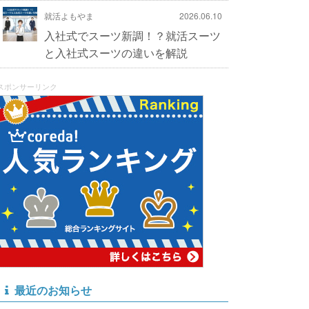
就活よもやま
2026.06.10
入社式でスーツ新調！？就活スーツ
と入社式スーツの違いを解説
スポンサーリンク
最近のお知らせ