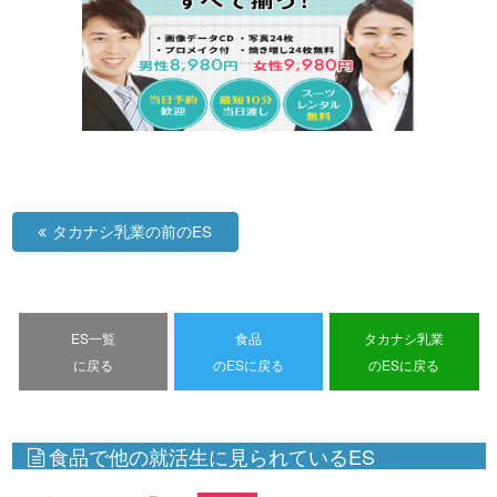
タカナシ乳業の前のES
ES一覧
食品
タカナシ乳業
に戻る
のESに戻る
のESに戻る
食品で他の就活生に見られているES