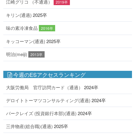
江崎グリコ （不通過）
2019卒
キリン(通過)
2025卒
味の素冷凍食品
2016卒
キッコーマン(通過)
2025卒
明治(meiji)
2013卒
今週のESアクセスランキング
大阪労働局 官庁訪問カード（通過）
2024卒
デロイトトーマツコンサルティング(通過)
2024卒
バークレイズ (投資銀行本部)(通過)
2024卒
三井物産(総合職)(通過)
2025卒