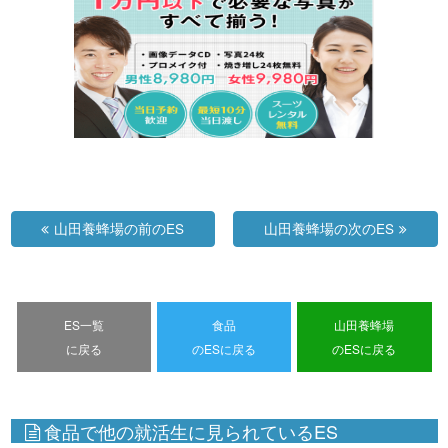
山田養蜂場の前のES
山田養蜂場の次のES
ES一覧
食品
山田養蜂場
に戻る
のESに戻る
のESに戻る
食品で他の就活生に見られているES