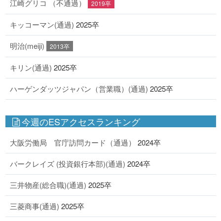
江崎グリコ （不通過）
2019卒
キッコーマン(通過)
2025卒
明治(meiji)
2013卒
キリン(通過)
2025卒
ハーゲンダッツジャパン（営業職）(通過)
2025卒
今週のESアクセスランキング
大阪労働局 官庁訪問カード（通過）
2024卒
バークレイズ (投資銀行本部)(通過)
2024卒
三井物産(総合職)(通過)
2025卒
三菱商事(通過)
2025卒