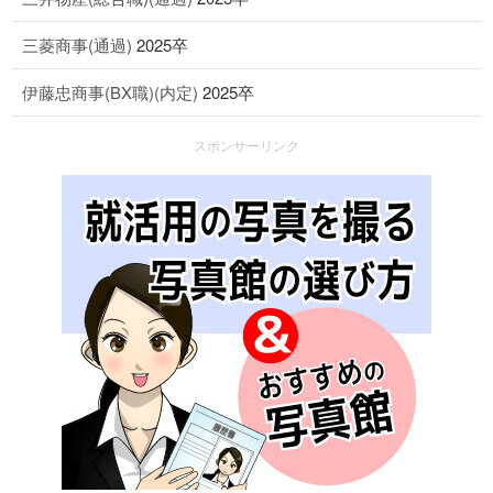
三菱商事(通過)
2025卒
伊藤忠商事(BX職)(内定)
2025卒
スポンサーリンク