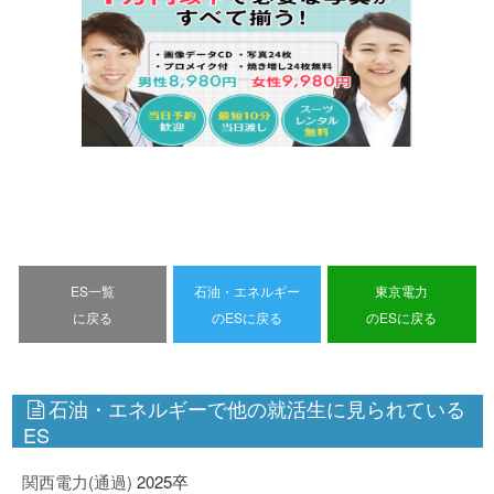
ES一覧
石油・エネルギー
東京電力
に戻る
のESに戻る
のESに戻る
石油・エネルギーで他の就活生に見られている
ES
関西電力(通過)
2025卒