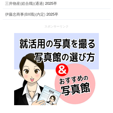
三井物産(総合職)(通過)
2025卒
伊藤忠商事(BX職)(内定)
2025卒
スポンサーリンク