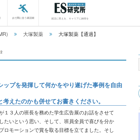
館
まだ間に合う就活術
就活に答えを、キャリアに納得を
MR)
大塚製薬
大塚製薬【通過】
2
シップを発揮して何かをやり遂げた事例を自由
うと考えたのかも併せてお書きください。
が１３人の班長を務めた学生広告展のお話をさせて
したいという思い、そして、班員全員で喜びを分か
プロモーションで賞を取る目標を立てました。そし