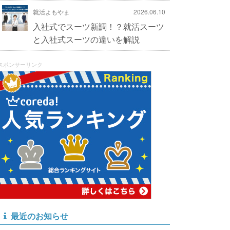
就活よもやま
2026.06.10
入社式でスーツ新調！？就活スーツ
と入社式スーツの違いを解説
スポンサーリンク
最近のお知らせ