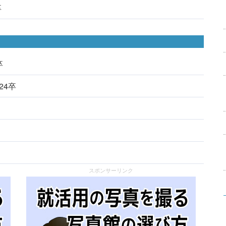
卒
卒
024卒
スポンサーリンク