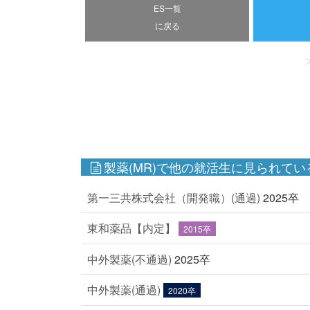
ES一覧
に戻る
製薬(MR)で他の就活生に見られてい
第一三共株式会社（開発職）(通過)
2025卒
東和薬品【内定】
2015卒
中外製薬(不通過)
2025卒
中外製薬(通過)
2020卒