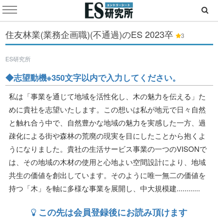
住友林業(業務企画職)(不通過)のES
2023卒
3
ES研究所
◆志望動機※350文字以内で入力してください。
私は「事業を通じて地域を活性化し、木の魅力を伝える」た
めに貴社を志望いたします。この想いは私が地元で日々自然
と触れ合う中で、自然豊かな地域の魅力を実感した一方、過
疎化による街や森林の荒廃の現実を目にしたことから抱くよ
うになりました。貴社の生活サービス事業の一つのVISONで
は、その地域の木材の使用と心地よい空間設計により、地域
共生の価値を創出しています。そのように唯一無二の価値を
持つ「木」を軸に多様な事業を展開し、中大規模建............
この先は会員登録後にお読み頂けます