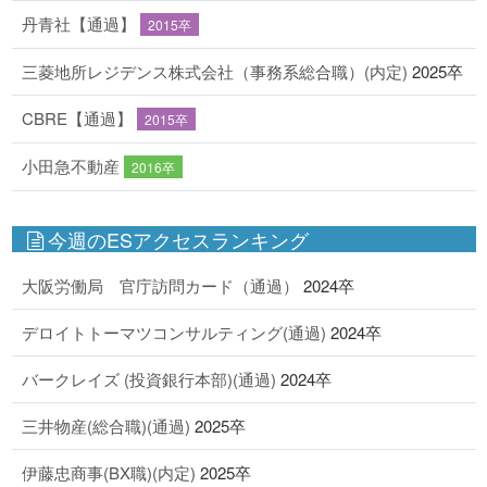
丹青社【通過】
2015卒
三菱地所レジデンス株式会社（事務系総合職）(内定)
2025卒
CBRE【通過】
2015卒
小田急不動産
2016卒
今週のESアクセスランキング
大阪労働局 官庁訪問カード（通過）
2024卒
デロイトトーマツコンサルティング(通過)
2024卒
バークレイズ (投資銀行本部)(通過)
2024卒
三井物産(総合職)(通過)
2025卒
伊藤忠商事(BX職)(内定)
2025卒