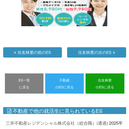
住友林業の前のES
住友林業の次のES
ES一覧
不動産
住友林業
に戻る
のESに戻る
のESに戻る
不動産で他の就活生に見られているES
三井不動産レジデンシャル株式会社（総合職）(通過)
2025卒