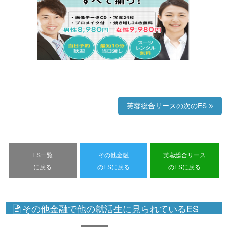
芙蓉総合リースの次のES
ES一覧
その他金融
芙蓉総合リース
に戻る
のESに戻る
のESに戻る
その他金融で他の就活生に見られているES