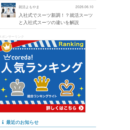
就活よもやま
2026.06.10
入社式でスーツ新調！？就活スーツ
と入社式スーツの違いを解説
スポンサーリンク
最近のお知らせ