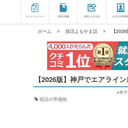
エントリーシート
就活の戦略
就活よもやま話
おすすめ写真
ホーム
就活よもやま話
【20
【2026版】神戸でエアライ
※本
就活の準備物