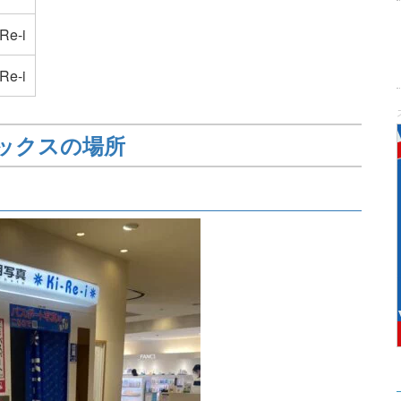
e-i
e-i
ックスの場所