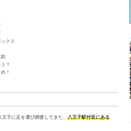
所
所
ボックス
真館
違う？
すめ！
に八王子に足を運び調査してきた、
八王子駅付近にある