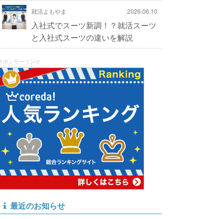
就活よもやま
2026.06.10
入社式でスーツ新調！？就活スーツ
と入社式スーツの違いを解説
スポンサーリンク
最近のお知らせ