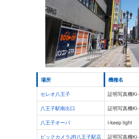
場所
機種名
セレオ八王子
証明写真機Ki-R
八王子駅南出口
証明写真機Ki-R
八王子オーパ
i-keep light
ビックカメラJR八王子駅店
証明写真機Ki-R