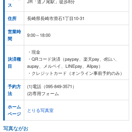
JR「道ノ尾駅」徒歩8分
ス
住所
長崎県長崎市滑石1丁目10-31
営業時
9:00～18:00
間
・現金
決済種
・QRコード決済（paypay、楽天pay、d払い、
目
aupay、メルペイ、LINEpay、Alipay）
・クレジットカード（オンライン事前予約のみ）
予約方
(1)電話（095-849-3571）
法
(2)専用フォーム
ホーム
とりる写真室
ページ
写真ながお