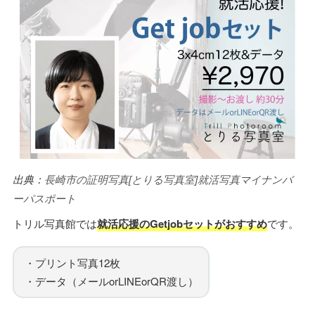
出典：
長崎市の証明写真[とりる写真室]就活写真マイナンバ
ーパスポート
トリル写真館では
就活応援のGetjobセットがおすすめ
です。
・プリント写真12枚
・データ（メールorLINEorQR渡し）