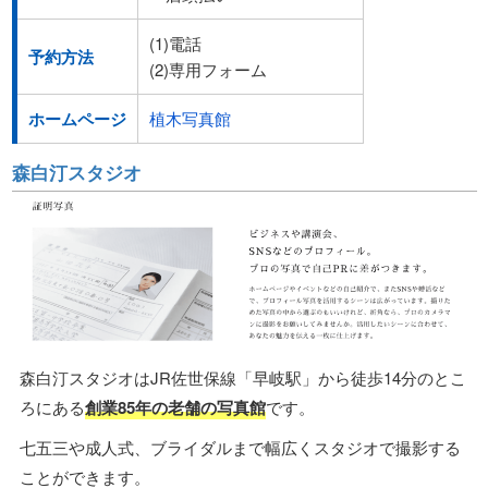
(1)電話
予約方法
(2)専用フォーム
ホームページ
植木写真館
森白汀スタジオ
森白汀スタジオはJR佐世保線「早岐駅」から徒歩14分のとこ
ろにある
創業85年の老舗の写真館
です。
七五三や成人式、ブライダルまで幅広くスタジオで撮影する
ことができます。