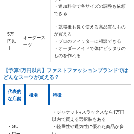
・追加料金で各サイズの調整も依頼
できる
・就職後も長く使える高品質なもの
5万
が買える
オーダース
円以
・プロのフィッターに相談できる
ーツ
上
・オーダーメイドで体にピッタリの
ものを作れる
【予算1万円以内】ファストファッションブランドでは
どんなスーツが買える？
代表的
相場
特徴
な店舗
・ジャケット+スラックスなら1万円
以内で買える選択肢もある
・GU
・軽量性や通気性に優れた商品が多
・ワー
い