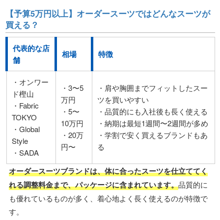
【予算5万円以上】オーダースーツではどんなスーツが
買える？
代表的な店
相場
特徴
舗
・オンワー
・3〜5
・肩や胸囲までフィットしたスー
ド樫山
万円
ツを買いやすい
・Fabric
・5〜
・品質的にも入社後も長く使える
TOKYO
10万円
・納期は最短1週間〜2週間が多め
・Global
・20万
・学割で安く買えるブランドもあ
Style
円〜
る
・SADA
オーダースーツブランドは、体に合ったスーツを仕立ててく
れる調整料金まで、パッケージに含まれています。
品質的に
も優れているものが多く、着心地よく長く使えるのが特徴で
す。