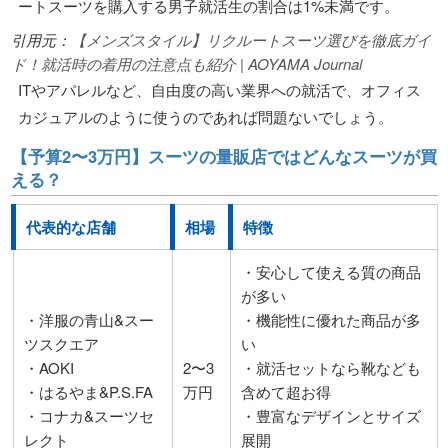
ートスーツを購入する男子就活生の割合は1%未満です。
引用元：
【メンズスタイル】リクルートスーツ選びを徹底ガイ
ド！就活時の着用の注意点も紹介 | AOYAMA Journal
ITやアパレルなど、自由度の高い業界への就活で、オフィス
カジュアルのように使うのであれば問題ないでしょう。
【予算2〜3万円】スーツの量販店ではどんなスーツが買
える？
代表的な店舗
相場
特徴
・安心して使える質の商品
が多い
・洋服の青山&スー
・機能性に優れた商品が多
ツスクエア
い
・AOKI
2〜3
・就活セットなら靴なども
・はるやま&P.S.FA
万円
含めて超お得
・コナカ&スーツセ
・豊富なデザインとサイズ
レクト
展開