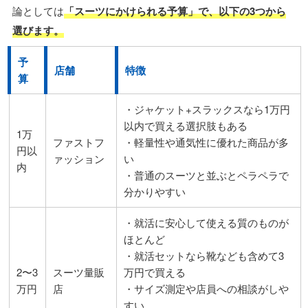
論としては
「スーツにかけられる予算」で、以下の3つから
選びます。
予
店舗
特徴
算
・ジャケット+スラックスなら1万円
以内で買える選択肢もある
1万
ファストフ
・軽量性や通気性に優れた商品が多
円以
ァッション
い
内
・普通のスーツと並ぶとペラペラで
分かりやすい
・就活に安心して使える質のものが
ほとんど
・就活セットなら靴なども含めて3
2〜3
スーツ量販
万円で買える
万円
店
・サイズ測定や店員への相談がしや
すい