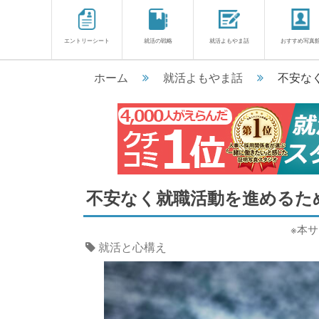
エントリーシート
就活の戦略
就活よもやま話
おすすめ写真
ホーム
就活よもやま話
不安な
不安なく就職活動を進めるた
※本
就活と心構え