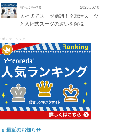
就活よもやま
2026.06.10
入社式でスーツ新調！？就活スーツ
と入社式スーツの違いを解説
スポンサーリンク
最近のお知らせ