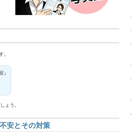
す。
安』
ましょう。
不安とその対策