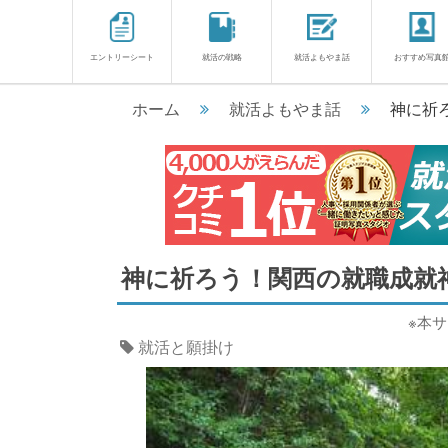
エントリーシート
就活の戦略
就活よもやま話
おすすめ写真
ホーム
就活よもやま話
神に祈
神に祈ろう！関西の就職成就
※本
就活と願掛け