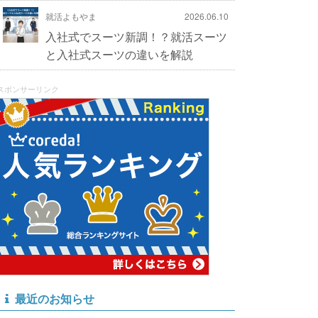
就活よもやま
2026.06.10
入社式でスーツ新調！？就活スーツ
と入社式スーツの違いを解説
スポンサーリンク
最近のお知らせ