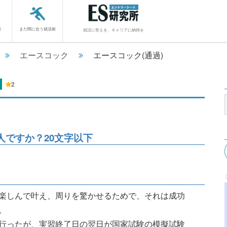
館
まだ間に合う就活術
就活に答えを、キャリアに納得を
エースコック
エースコック(通過)
2
ですか？20文字以下
楽しんで叶え、周りを驚かせるためで、それは成功
。
行ったが、実習終了日の翌日が国家試験の模擬試験