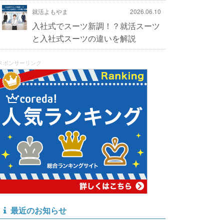
就活よもやま
2026.06.10
入社式でスーツ新調！？就活スーツ
と入社式スーツの違いを解説
スポンサーリンク
最近のお知らせ