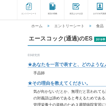
エントリーシート
就活の戦略
就活よもやま話
おすすめ写真
ホーム
エントリーシート
食品
エースコック(通過)のES
2018卒
ES研究所
★あなたを一言で表すと、どのような人
手品師
★その理由を教えてください。
気が向かないだとか、無理だと言われても
の対義語は諦めであると考えるためである
管理栄養士の資格のため３週間病院実習に