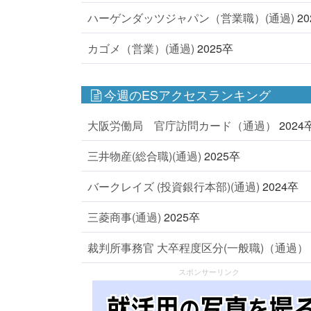
ハーゲンダッツジャパン（営業職）(通過)
2
カゴメ（営業）(通過)
2025卒
今週のESアクセスランキング
大阪労働局 官庁訪問カード（通過）
2024
三井物産(総合職)(通過)
2025卒
バークレイズ (投資銀行本部)(通過)
2024卒
三菱商事(通過)
2025卒
裁判所事務官 大卒程度区分(一般職)（通過）
スポンサーリンク