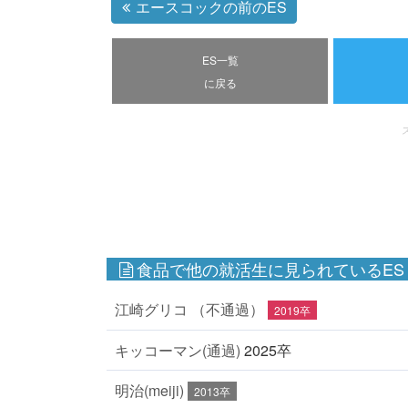
エースコックの前のES
ES一覧
に戻る
食品で他の就活生に見られているES
江崎グリコ （不通過）
2019卒
キッコーマン(通過)
2025卒
明治(meiji)
2013卒