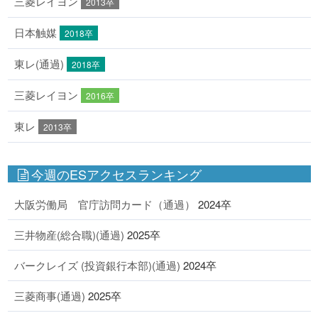
三菱レイヨン
2013卒
日本触媒
2018卒
東レ(通過)
2018卒
三菱レイヨン
2016卒
東レ
2013卒
今週のESアクセスランキング
大阪労働局 官庁訪問カード（通過）
2024卒
三井物産(総合職)(通過)
2025卒
バークレイズ (投資銀行本部)(通過)
2024卒
三菱商事(通過)
2025卒