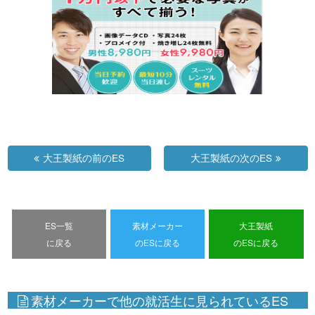
大王製紙の前のES
大王製紙の次のES
ES一覧
素材メーカー
大王製紙
に戻る
のESに戻る
のESに戻る
素材メーカーで他の就活生に見られているES