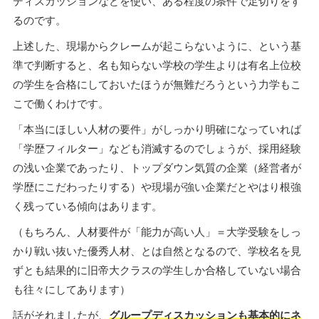
ディスカッションなどを使い、ある程度の条件で足切りをす
るのです。
上述した、現場からクレームが起こらないように、という基
準で判断すると、名も知らない学校の学生よりは有名上位校
の学生を合格にしておいたほうが無難だろうという力学もこ
こで働くわけです。
「本当にほしい人材の要件」がしっかり明確になっていれば
「学歴フィルター」なども消滅するのでしょうが、採用経験
の浅い企業であったり、トップダウン気質の企業（経営者が
学歴にこだわったりする）や現場が強い企業だとやはり根強
く残っている傾向はあります。
（もちろん、人材要件が「能力が高い人」＝大学受験をしっ
かり戦い抜いた優秀人材、とは自然となるので、学校名を見
ずとも結果的に旧帝大クラスの学生しか合格していない場合
も往々にしてあります）
話がそれましたが、
グループディスカッションも基本的にネ