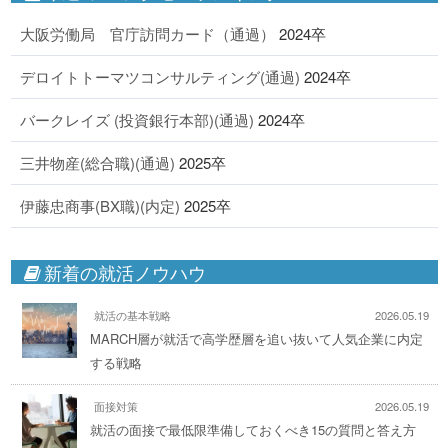
大阪労働局 官庁訪問カード（通過）
2024卒
デロイトトーマツコンサルティング(通過)
2024卒
バークレイズ (投資銀行本部)(通過)
2024卒
三井物産(総合職)(通過)
2025卒
伊藤忠商事(BX職)(内定)
2025卒
新着の就活ノウハウ
就活の基本戦略
2026.05.19
MARCH層が就活で高学歴層を追い抜いて人気企業に内定
する戦略
面接対策
2026.05.19
就活の面接で最低限準備しておくべき15の質問と答え方