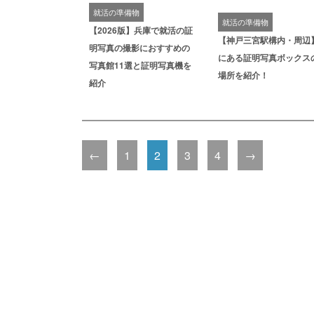
就活の準備物
就活の準備物
【2026版】兵庫で就活の証
【神戸三宮駅構内・周辺
明写真の撮影におすすめの
にある証明写真ボックス
写真館11選と証明写真機を
場所を紹介！
紹介
←
1
2
3
4
→