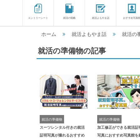
エントリーシート
就活の戦略
就活よもやま話
おすすめ写真
ホーム
就活よもやま話
就活の
就活の準備物の記事
就活の準備物
就活の準備物
スーツレンタル付きの就活
加工修正ができる就活証
証明写真が撮れるおすすめ
写真におすすめ写真館を