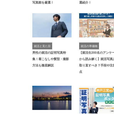
写真館を厳選！
選紹介！
就活と見た目
就活の準備物
男性の就活の証明写真特
【就活生200名のアンケ
集！着こなしや髪型・撮影
から読み解く】就活写真
方法も徹底解説
取り直すべき？手段や注
点