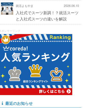
就活よもやま
2026.06.10
入社式でスーツ新調！？就活スーツ
と入社式スーツの違いを解説
スポンサーリンク
最近のお知らせ