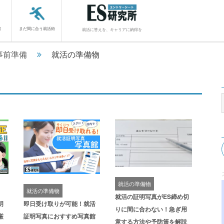
館
まだ間に合う就活術
就活に答えを、キャリアに納得を
事前準備
就活の準備物
就活の準備物
就活の準備物
就活の証明写真がES締め切
明
即日受け取りが可能！就活
りに間に合わない！急ぎ用
厳
証明写真におすすめ写真館
意する方法や予防策を解説