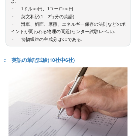
よ.
・ 1ドル○○円、1ユーロ○○円.
・ 英文和訳(1－2行分の英語)
・ 滑車、斜面、摩擦、エネルギー保存の法則などのポ
イントが問われる物理の問題(センター試験レベル).
・ 食物繊維の主成分は○○である.
○ 英語の筆記試験(10社中6社)