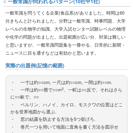
○ 一般常識が問われるパターン(10社中1社)
一般常識を問うてくる企業(食品系)がありました。時間は60
分きちんと計られました。分野は一般常識、時事問題、大学
レベルの生物学の知識、大学入試センター試験レベルの物理
や化学の問題が出ました。出題範囲が広い分、対策は難しい
と思いますが、一般常識問題集を一冊やる、日常的に新聞・
ニュースに目を通すなどは有効かと思います。
実際の出題例(記憶の範囲)
・ 一寸は約○○cm, 一尺は約○○cm, 一間は約○○m.
2
・ 一坪は約○○畳で○○m
、一町は○○反で、それはさら
に○○畝で、○○
・ ベルリン、ハノイ、カイロ、モスクワの位置はどこ
かを世界地図から選ぶ.
・ 窓の結露を防止する方法を5つ挙げろ.
・ 巻尺一つを用いて地面に直角を書く方法を図示せ