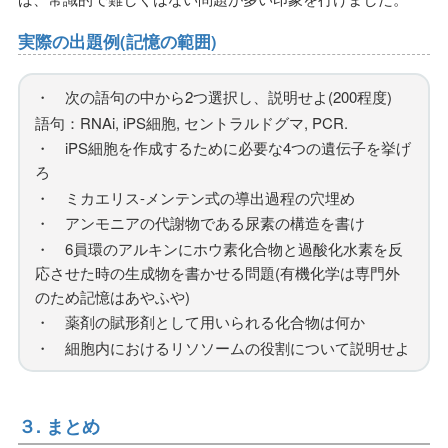
実際の出題例(記憶の範囲)
・ 次の語句の中から2つ選択し、説明せよ(200程度)
語句：RNAi, iPS細胞, セントラルドグマ, PCR.
・ iPS細胞を作成するために必要な4つの遺伝子を挙げ
ろ
・ ミカエリス-メンテン式の導出過程の穴埋め
・ アンモニアの代謝物である尿素の構造を書け
・ 6員環のアルキンにホウ素化合物と過酸化水素を反
応させた時の生成物を書かせる問題(有機化学は専門外
のため記憶はあやふや)
・ 薬剤の賦形剤として用いられる化合物は何か
・ 細胞内におけるリソソームの役割について説明せよ
３. まとめ