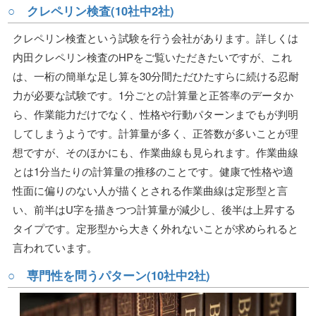
○ クレペリン検査(10社中2社)
クレペリン検査という試験を行う会社があります。詳しくは
内田クレペリン検査のHPをご覧いただきたいですが、これ
は、一桁の簡単な足し算を30分間ただひたすらに続ける忍耐
力が必要な試験です。1分ごとの計算量と正答率のデータか
ら、作業能力だけでなく、性格や行動パターンまでもが判明
してしまうようです。計算量が多く、正答数が多いことが理
想ですが、そのほかにも、作業曲線も見られます。作業曲線
とは1分当たりの計算量の推移のことです。健康で性格や適
性面に偏りのない人が描くとされる作業曲線は定形型と言
い、前半はU字を描きつつ計算量が減少し、後半は上昇する
タイプです。定形型から大きく外れないことが求められると
言われています。
○ 専門性を問うパターン(10社中2社)