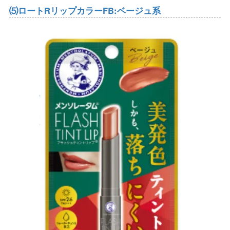
⑸ロートRリップカラーFB:ベージュ系