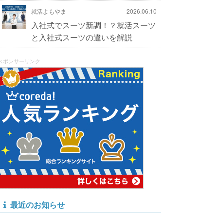
就活よもやま
2026.06.10
入社式でスーツ新調！？就活スーツ
と入社式スーツの違いを解説
スポンサーリンク
最近のお知らせ