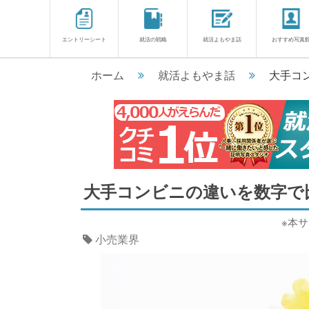
エントリーシート
就活の戦略
就活よもやま話
おすすめ写真
ホーム
就活よもやま話
大手コ
大手コンビニの違いを数字で
※本
小売業界